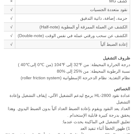
كشف MG
×
نقود متعددة الجنسيات
√
حزمة، إضافة، ذاتية التدقيق
√
الكشف عن العملة الممزقة أو المطوية (Half-note)
√
الكشف عن سحب ورقتي عملة في نفس الوقت (Double-note)
√
إعادة الضبط آلياً
√
ظروف التشغيل
درجة الحرارة المحيطة: من
32℉
إلى
104℉
(من
0℃
إلى
40℃
)
نسبة الرطوبة المحيطة: من
25%
إلى
80%
نظام التغذية: نظام الدحرجة الإسطوانية (roller friction system)
الخصائص
عدادة نقود HL-2800 برمج ليدعم التشغيل الآلي، إيقاف التشغيل وإعادة
التشغيل
العداد يعد النقود ويقوم بإعادة الضبط العداد آلياً بدون الضبط اليدوي. وهذا
يحقق بدرجة كبيرة قابلية الإستخدام .
تعليق التشغيل في الماكينة يحدث عندما:
1) ظهور الخطأ أثناء تنفيذ العد