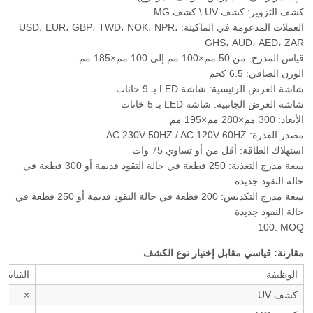
كشف التزوير: كشف UV \ كشف MG
العملات المدعومة في الماكينة: USD، EUR، GBP، TWD، NOK، NPR،
GHS، AUD، AED، ZAR
قياس المدرج: من 50 مم×100 مم إلى 100 مم×185 مم
الوزن الصافي: 6.5 كجم
شاشة العرض الرئيسية: شاشة LED بـ 9 خانات
شاشة العرض الجانبية: شاشة LED بـ 5 خانات
الأبعاد: 300 مم×280 مم×195 مم
مصدر القدرة: AC 230V 50HZ / AC 120V 60HZ
استهلاك الطاقة: أقل من أو تساوي 75 وات
سعة مدرج التغذية: 250 قطعة في حالة النقود قديمة أو 300 قطعة في
حالة النقود جديدة
سعة مدرج التكديس: 200 قطعة في حالة النقود قديمة أو 250 قطعة في
حالة النقود جديدة
100: MOQ
مقارنة: قياسي مقابل إختيار نوع الكشف
الوظيفة
القياسي
كشف UV
×