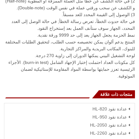
2) في حالة الكشف عن خطأ مثل العملة الممزقة أو المطوية (Half-note)
و الكشف عن سحب ورقتي عملة في نفس الوقت (Double-note).
3) الوصول إلى القيمة المحدد للعد مسبقاً.
في حالة حدوث الخطأ، تعرض رسالة الخطأ; في حالة الوصل إلى العدد
المحدد، الجهاز سوف ستأنف العمل بعد إستخراج النقود.
نمط الحزمة يجعل الجهاز يعد إلى حد 9999 ورقة نقدية.
المنتج يدعم ألوان يمكن تخصيصه حسب الطلب، لتحقيق الطلبات المختلفة
للبنوك، المكاتب البريدية والمراكز التجارية.
لوحة التشغيل البيني يمكنها الدوران إلى زاوية 270 درجة.
كل مكونات العداد احتملت إختبار الإجهاد الشامل (burn-in test). الأجزاء
الرئيسية تعزز حمايتها بواسطة المواد المقاومة للإستاتيكية لضمان
الموثوقية.
منتجات ذات علاقة
عدادة نقود HL-820
عدادة نقود HL-950
عدادة نقود HL-2050
عدادة نقود HL-2260